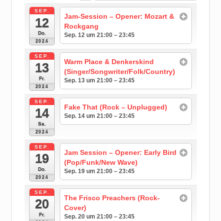
SEP.
Jam-Session – Opener: Mozart &
12
Rockgang
Do.
Sep. 12 um 21:00 – 23:45
2024
SEP.
Warm Place & Denkerskind
13
(Singer/Songwriter/Folk/Country)
Fr.
Sep. 13 um 21:00 – 23:45
2024
SEP.
Fake That (Rock – Unplugged)
14
Sep. 14 um 21:00 – 23:45
Sa.
2024
SEP.
Jam Session – Opener: Early Bird
19
(Pop/Funk/New Wave)
Do.
Sep. 19 um 21:00 – 23:45
2024
SEP.
The Frisco Preachers (Rock-
20
Cover)
Fr.
Sep. 20 um 21:00 – 23:45