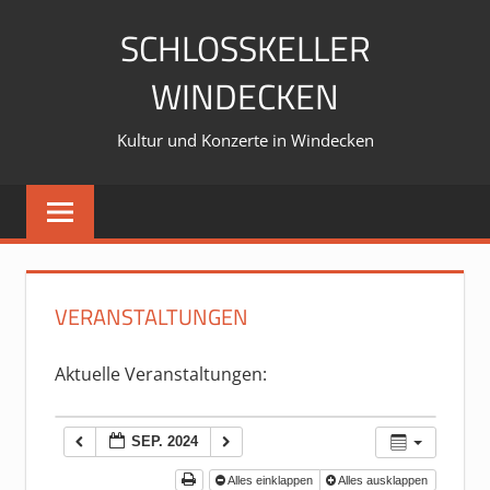
Zum
SCHLOSSKELLER
Inhalt
springen
WINDECKEN
Kultur und Konzerte in Windecken
VERANSTALTUNGEN
Aktuelle Veranstaltungen:
SEP. 2024
Alles einklappen
Alles ausklappen