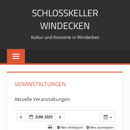
Zum
SCHLOSSKELLER
Inhalt
springen
WINDECKEN
Kultur und Konzerte in Windecken
VERANSTALTUNGEN
Aktuelle Veranstaltungen:
JUNI 2025
Alles einklappen
Alles ausklappen