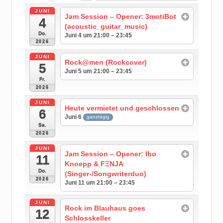
JUNI
Jam Session – Opener: 3motiBot
4
(acoustic_guitar_music)
Do.
Juni 4 um 21:00 – 23:45
2026
JUNI
Rock@men (Rockcover)
5
Juni 5 um 21:00 – 23:45
Fr.
2026
JUNI
Heute vermietet und geschlossen
6
Juni 6
ganztägig
Sa.
2026
JUNI
Jam Session – Opener: Ibo
11
Knoepp & FΞNJA
Do.
(Singer-/Songwriterduo)
2026
Juni 11 um 21:00 – 23:45
JUNI
Rock im Blauhaus goes
12
Schlosskeller