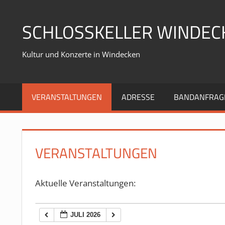
Zum
Inhalt
SCHLOSSKELLER WINDEC
springen
Kultur und Konzerte in Windecken
VERANSTALTUNGEN
ADRESSE
BANDANFRAG
VERANSTALTUNGEN
Aktuelle Veranstaltungen:
JULI 2026