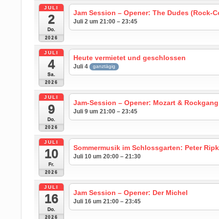
JULI
Jam Session – Opener: The Dudes (Rock-C
2
Juli 2 um 21:00 – 23:45
Do.
2026
JULI
Heute vermietet und geschlossen
4
Juli 4
ganztägig
Sa.
2026
JULI
Jam-Session – Opener: Mozart & Rockgang
9
Juli 9 um 21:00 – 23:45
Do.
2026
JULI
Sommermusik im Schlossgarten: Peter Ripke
10
Juli 10 um 20:00 – 21:30
Fr.
2026
JULI
Jam Session – Opener: Der Michel
16
Juli 16 um 21:00 – 23:45
Do.
2026