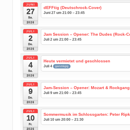
JUNI
dEFFtig (Deutschrock-Cover)
27
Juni 27 um 21:00 – 23:45
Sa.
2026
JULI
Jam Session – Opener: The Dudes (Rock-C
2
Juli 2 um 21:00 – 23:45
Do.
2026
JULI
Heute vermietet und geschlossen
4
Juli 4
ganztägig
Sa.
2026
JULI
Jam-Session – Opener: Mozart & Rockgang
9
Juli 9 um 21:00 – 23:45
Do.
2026
JULI
Sommermusik im Schlossgarten: Peter Ripke
10
Juli 10 um 20:00 – 21:30
Fr.
2026