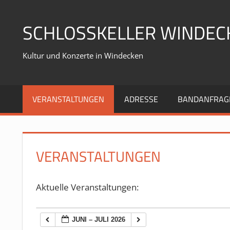
Zum
Inhalt
SCHLOSSKELLER WINDEC
springen
Kultur und Konzerte in Windecken
VERANSTALTUNGEN
ADRESSE
BANDANFRAG
VERANSTALTUNGEN
Aktuelle Veranstaltungen:
JUNI – JULI 2026