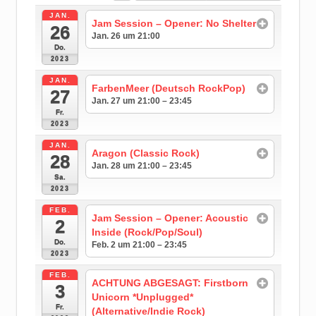
JAN.
Jam Session – Opener: No Shelter
26
Jan. 26 um 21:00
Do.
2023
JAN.
FarbenMeer (Deutsch RockPop)
27
Jan. 27 um 21:00 – 23:45
Fr.
2023
JAN.
Aragon (Classic Rock)
28
Jan. 28 um 21:00 – 23:45
Sa.
2023
FEB.
Jam Session – Opener: Acoustic
2
Inside (Rock/Pop/Soul)
Do.
Feb. 2 um 21:00 – 23:45
2023
FEB.
ACHTUNG ABGESAGT: Firstborn
3
Unicorn *Unplugged*
Fr.
(Alternative/Indie Rock)