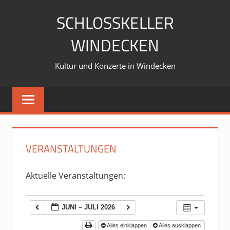
Zum
SCHLOSSKELLER
Inhalt
springen
WINDECKEN
Kultur und Konzerte in Windecken
VERANSTALTUNGEN
Aktuelle Veranstaltungen:
JUNI – JULI 2026
Alles einklappen
Alles ausklappen