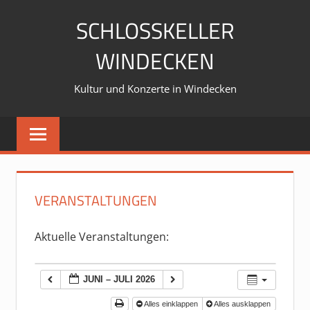
Zum
SCHLOSSKELLER
Inhalt
springen
WINDECKEN
Kultur und Konzerte in Windecken
VERANSTALTUNGEN
Aktuelle Veranstaltungen:
JUNI – JULI 2026
Alles einklappen
Alles ausklappen