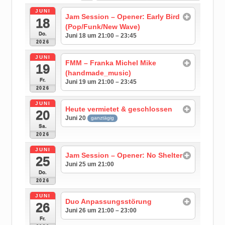
JUNI
Jam Session – Opener: Early Bird
18
(Pop/Funk/New Wave)
Do.
Juni 18 um 21:00 – 23:45
2026
JUNI
FMM – Franka Michel Mike
19
(handmade_music)
Fr.
Juni 19 um 21:00 – 23:45
2026
JUNI
Heute vermietet & geschlossen
20
Juni 20
ganztägig
Sa.
2026
JUNI
Jam Session – Opener: No Shelter
25
Juni 25 um 21:00
Do.
2026
JUNI
Duo Anpassungsstörung
26
Juni 26 um 21:00 – 23:00
Fr.