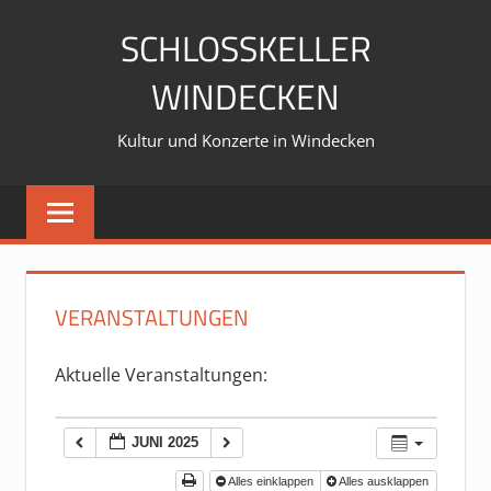
Zum
SCHLOSSKELLER
Inhalt
springen
WINDECKEN
Kultur und Konzerte in Windecken
VERANSTALTUNGEN
Aktuelle Veranstaltungen:
JUNI 2025
Alles einklappen
Alles ausklappen