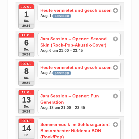
AUG.
Heute vermietet und geschlossen
1
Aug. 1
ganztägig
Sa.
2026
AUG.
Jam Session – Opener: Second
6
Skin (Rock-Pop-Akustik-Cover)
Do.
Aug. 6 um 21:00 – 23:45
2026
AUG.
Heute vermietet und geschlossen
8
Aug. 8
ganztägig
Sa.
2026
AUG.
Jam Session – Opener: Fun
13
Generation
Do.
Aug. 13 um 21:00 – 23:45
2026
AUG.
Sommermusik im Schlossgarten:
14
Blasorchester Nidderau BON
Fr.
(Rock/Pop)