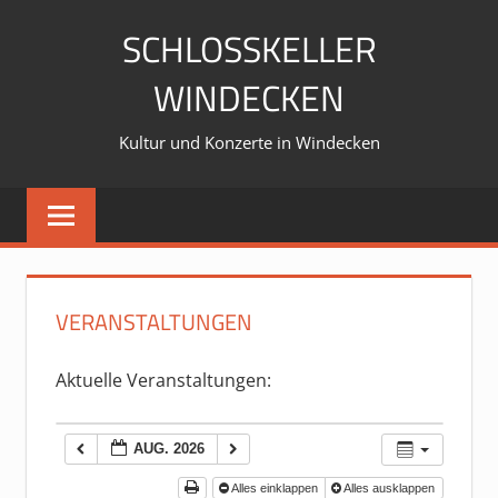
Zum
SCHLOSSKELLER
Inhalt
springen
WINDECKEN
Kultur und Konzerte in Windecken
VERANSTALTUNGEN
Aktuelle Veranstaltungen:
AUG. 2026
Alles einklappen
Alles ausklappen