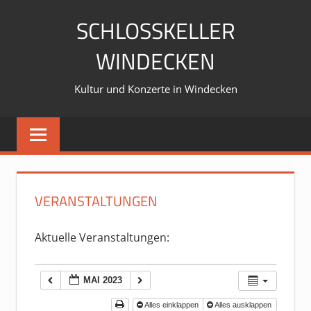
Zum
SCHLOSSKELLER
Inhalt
springen
WINDECKEN
Kultur und Konzerte in Windecken
VERANSTALTUNGEN
Aktuelle Veranstaltungen:
MAI 2023
Alles einklappen
Alles ausklappen