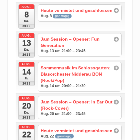
AUG.
Heute vermietet und geschlossen
8
Aug. 8
ganztägig
Sa.
2026
AUG.
Jam Session – Opener: Fun
13
Generation
Do.
Aug. 13 um 21:00 – 23:45
2026
AUG.
Sommermusik im Schlossgarten:
14
Blasorchester Nidderau BON
Fr.
(Rock/Pop)
2026
Aug. 14 um 20:00 – 21:30
AUG.
Jam Session – Opener: In Ear Out
20
(Rock-Cover)
Do.
Aug. 20 um 21:00 – 23:45
2026
AUG.
Heute vermietet und geschlossen
22
Aug. 22
ganztägig