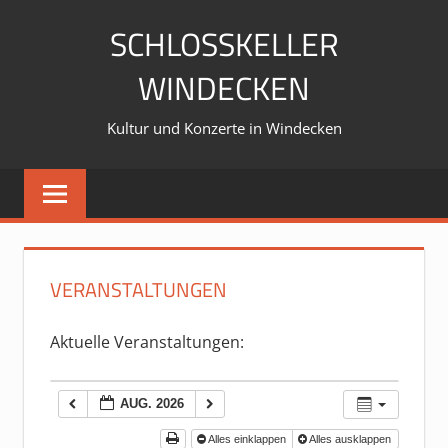
Zum
SCHLOSSKELLER
Inhalt
springen
WINDECKEN
Kultur und Konzerte in Windecken
VERANSTALTUNGEN
Aktuelle Veranstaltungen:
AUG. 2026
Alles einklappen
Alles ausklappen