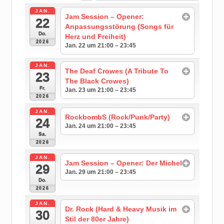
JAN.
Jam Session – Opener:
22
Anpassungsstörung (Songs für
Do.
Herz und Freiheit)
2026
Jan. 22 um 21:00 – 23:45
JAN.
The Deaf Crowes (A Tribute To
23
The Black Crowes)
Fr.
Jan. 23 um 21:00 – 23:45
2026
JAN.
RockbombS (Rock/Punk/Party)
24
Jan. 24 um 21:00 – 23:45
Sa.
2026
JAN.
Jam Session – Opener: Der Michel
29
Jan. 29 um 21:00 – 23:45
Do.
2026
JAN.
Dr. Rock (Hard & Heavy Musik im
30
Stil der 80er Jahre)