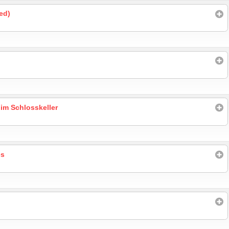
ed)
 im Schlosskeller
es