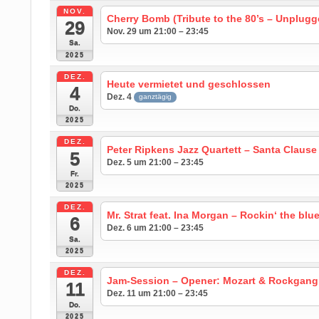
NOV.
Cherry Bomb (Tribute to the 80’s – Unplugg
29
Nov. 29 um 21:00 – 23:45
Sa.
2025
DEZ.
Heute vermietet und geschlossen
4
Dez. 4
ganztägig
Do.
2025
DEZ.
Peter Ripkens Jazz Quartett – Santa Clause
5
Dez. 5 um 21:00 – 23:45
Fr.
2025
DEZ.
Mr. Strat feat. Ina Morgan – Rockin‘ the blu
6
Dez. 6 um 21:00 – 23:45
Sa.
2025
DEZ.
Jam-Session – Opener: Mozart & Rockgang
11
Dez. 11 um 21:00 – 23:45
Do.
2025