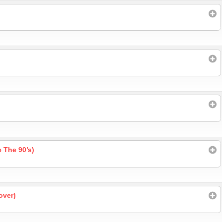
 The 90’s)
over)