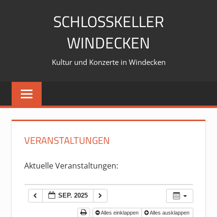
Zum
SCHLOSSKELLER
Inhalt
springen
WINDECKEN
Kultur und Konzerte in Windecken
VERANSTALTUNGEN
Aktuelle Veranstaltungen:
SEP. 2025
Alles einklappen
Alles ausklappen