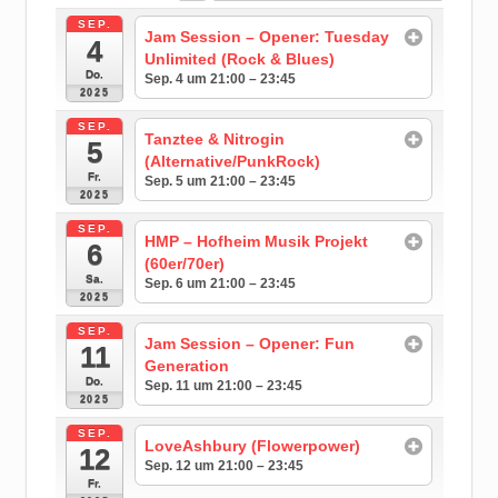
SEP.
Jam Session – Opener: Tuesday
4
Unlimited (Rock & Blues)
Do.
Sep. 4 um 21:00 – 23:45
2025
SEP.
Tanztee & Nitrogin
5
(Alternative/PunkRock)
Fr.
Sep. 5 um 21:00 – 23:45
2025
SEP.
HMP – Hofheim Musik Projekt
6
(60er/70er)
Sa.
Sep. 6 um 21:00 – 23:45
2025
SEP.
Jam Session – Opener: Fun
11
Generation
Do.
Sep. 11 um 21:00 – 23:45
2025
SEP.
LoveAshbury (Flowerpower)
12
Sep. 12 um 21:00 – 23:45
Fr.