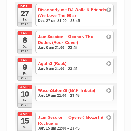
DEZ.
Discoparty mit DJ Wolle & Friends
27
(We Love The 90’s)
Sa.
Dez. 27 um 21:00 – 23:45
2025
JAN.
Jam Session – Opener: The
8
Dudes (Rock-Cover)
Do.
Jan. 8 um 21:00 – 23:45
2026
JAN.
Agath3 (Rock)
9
Jan. 9 um 21:00 – 23:45
Fr.
2026
JAN.
WaschSalon28 (BAP-Tribute)
10
Jan. 10 um 21:00 – 23:45
Sa.
2026
JAN.
Jam-Session – Opener: Mozart &
15
Rockgang
Do.
Jan. 15 um 21:00 – 23:45