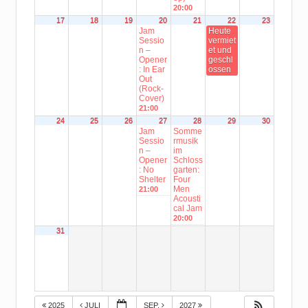
20:00
17
18
19
20
21
22
23
Jam
Heute
Sessio
vermiet
n –
et und
Opener
geschl
: In Ear
ossen
Out
(Rock-
Cover)
21:00
24
25
26
27
28
29
30
Jam
Somme
Sessio
rmusik
n –
im
Opener
Schloss
: No
garten:
Shelter
Four
Men
21:00
Acousti
cal Jam
20:00
31
2025
JULI
SEP.
2027