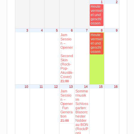
1
2
Heute
vermiet
et und
geschl
ossen
3
4
5
6
7
8
9
Jam
Heute
Sessio
vermiet
n –
et und
Opener
geschl
:
ossen
Second
Skin
(Rock-
Pop-
Akustik-
Cover)
21:00
10
11
12
13
14
15
16
Jam
Somme
Sessio
rmusik
n –
im
Opener
Schloss
: Fun
garten:
Genera
Blasorc
tion
hester
Nidder
21:00
au BON
(Rock/P
op)