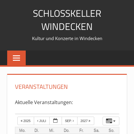
Zum
SCHLOSSKELLER
Inhalt
springen
WINDECKEN
Kultur und Konzerte in Windecken
VERANSTALTUNGEN
Aktuelle Veranstaltungen:
2025
JULI
SEP.
2027
Mo.
Di.
Mi.
Do.
Fr.
Sa.
So.