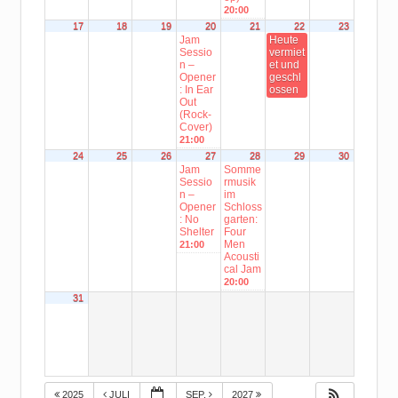
20:00
17
18
19
20
21
22
23
Jam
Heute
Sessio
vermiet
n –
et und
Opener
geschl
: In Ear
ossen
Out
(Rock-
Cover)
21:00
24
25
26
27
28
29
30
Jam
Somme
Sessio
rmusik
n –
im
Opener
Schloss
: No
garten:
Shelter
Four
Men
21:00
Acousti
cal Jam
20:00
31
2025
JULI
SEP.
2027