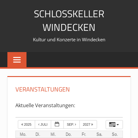
Zum
SCHLOSSKELLER
Inhalt
springen
WINDECKEN
Kultur und Konzerte in Windecken
VERANSTALTUNGEN
Aktuelle Veranstaltungen:
2025
JULI
SEP.
2027
Mo.
Di.
Mi.
Do.
Fr.
Sa.
So.