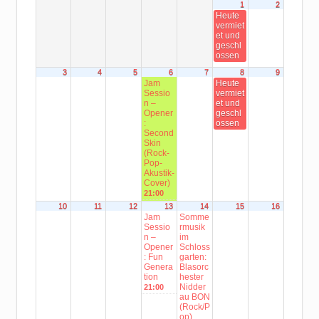
1
2
Heute
vermiet
et und
geschl
ossen
3
4
5
6
7
8
9
Jam
Heute
Sessio
vermiet
n –
et und
Opener
geschl
:
ossen
Second
Skin
(Rock-
Pop-
Akustik-
Cover)
21:00
10
11
12
13
14
15
16
Jam
Somme
Sessio
rmusik
n –
im
Opener
Schloss
: Fun
garten:
Genera
Blasorc
tion
hester
Nidder
21:00
au BON
(Rock/P
op)