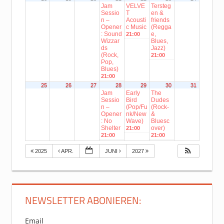
Jam
VELVE
Tersteg
Sessio
T
en &
n –
Acousti
friends
Opener
c Music
(Regga
: Sound
e,
21:00
Wizzar
Blues,
ds
Jazz)
(Rock,
21:00
Pop,
Blues)
21:00
25
26
27
28
29
30
31
Jam
Early
The
Sessio
Bird
Dudes
n –
(Pop/Fu
(Rock-
Opener
nk/New
&
: No
Wave)
Bluesc
Shelter
over)
21:00
21:00
21:00
2025
APR.
JUNI
2027
NEWSLETTER ABONIEREN:
Email