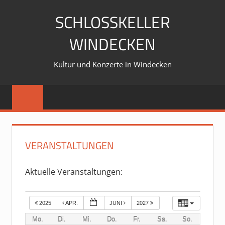
Zum
SCHLOSSKELLER
Inhalt
springen
WINDECKEN
Kultur und Konzerte in Windecken
VERANSTALTUNGEN
Aktuelle Veranstaltungen:
2025
APR.
JUNI
2027
Mo.
Di.
Mi.
Do.
Fr.
Sa.
So.