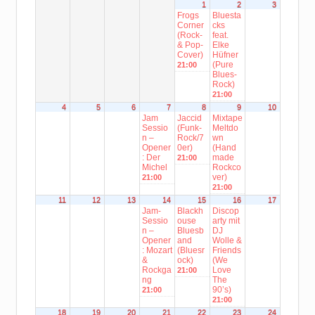
1
2
3
Frogs
Bluesta
Corner
cks
(Rock-
feat.
& Pop-
Elke
Cover)
Hüfner
(Pure
21:00
Blues-
Rock)
21:00
4
5
6
7
8
9
10
Jam
Jaccid
Mixtape
Sessio
(Funk-
Meltdo
n –
Rock/7
wn
Opener
0er)
(Hand
: Der
made
21:00
Michel
Rockco
ver)
21:00
21:00
11
12
13
14
15
16
17
Jam-
Blackh
Discop
Sessio
ouse
arty mit
n –
Bluesb
DJ
Opener
and
Wolle &
: Mozart
(Bluesr
Friends
&
ock)
(We
Rockga
Love
21:00
ng
The
90’s)
21:00
21:00
18
19
20
21
22
23
24