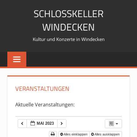
Zum
SCHLOSSKELLER
Inhalt
springen
WINDECKEN
Kultur und Konzerte in Windecken
VERANSTALTUNGEN
Aktuelle Veranstaltungen:
MAI 2023
Alles einklappen
Alles ausklappen