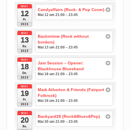
MAI
Candyaffairs (Rock- & Pop Cover)
12
Mai 12 um 21:00 – 23:45
Fr.
2023
MAI
Backintime (Rock without
13
borders)
Sa.
Mai 13 um 21:00 – 23:45
2023
MAI
Jam Session – Opener:
18
Blackhouse Bluesband
Do.
Mai 18 um 21:00 – 23:45
2023
MAI
Mark Atherton & Friends (Fairport
19
Folkrock)
Fr.
Mai 19 um 21:00 – 23:45
2023
MAI
Backyard28 (Rock&Blues&Pop)
20
Mai 20 um 21:00 – 23:45
Sa.